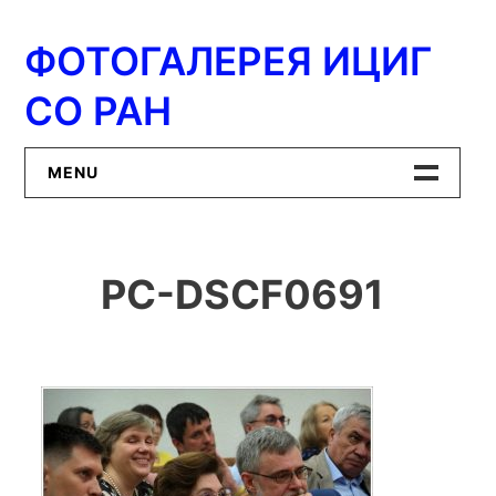
Перейти
к
ФОТОГАЛЕРЕЯ ИЦИГ
содержимому
СО РАН
MENU
Главная
PC-DSCF0691
ИЦиГ СО РАН