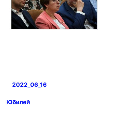
Навигация
2022_06_16
по
записям
Юбилей