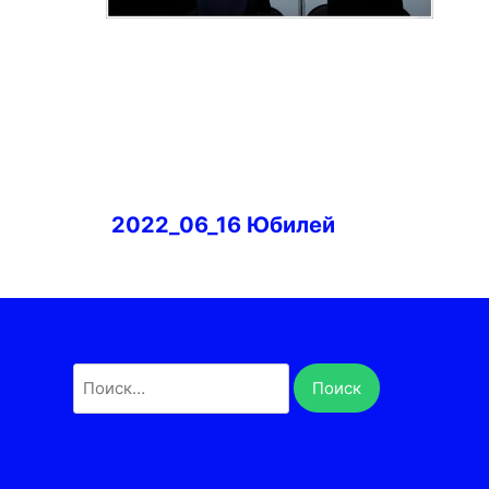
Навигация
2022_06_16 Юбилей
по
записям
Найти: