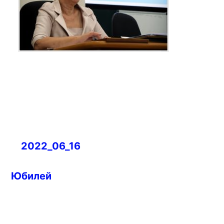
Навигация
2022_06_16
по
записям
Юбилей