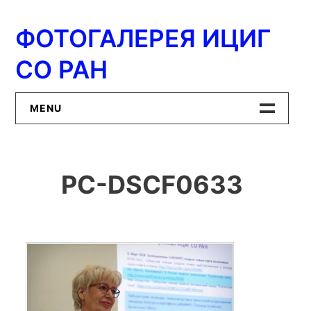
Перейти
к
ФОТОГАЛЕРЕЯ ИЦИГ
содержимому
СО РАН
MENU
Главная
PC-DSCF0633
ИЦиГ СО РАН