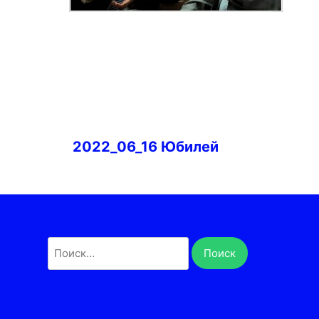
Навигация
2022_06_16 Юбилей
по
записям
Найти: