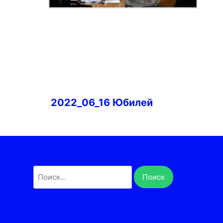
Навигация
2022_06_16 Юбилей
по
записям
Найти: