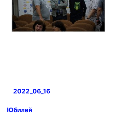
Навигация
2022_06_16
по
записям
Юбилей