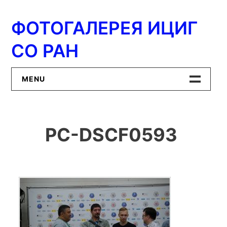
Перейти
к
ФОТОГАЛЕРЕЯ ИЦИГ
содержимому
СО РАН
MENU
Главная
PC-DSCF0593
ИЦиГ СО РАН