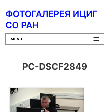
Перейти
к
ФОТОГАЛЕРЕЯ ИЦИГ
содержимому
СО РАН
MENU
Главная
PC-DSCF2849
ИЦиГ СО РАН