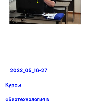
Навигация
2022_05_16-27
по
записям
Курсы
«Биотехнология в