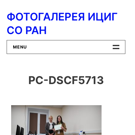
Перейти
к
ФОТОГАЛЕРЕЯ ИЦИГ
содержимому
СО РАН
MENU
Главная
PC-DSCF5713
ИЦиГ СО РАН