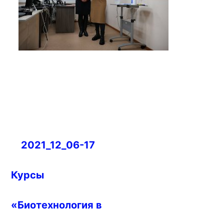
Навигация
2021_12_06-17
по
записям
Курсы
«Биотехнология в