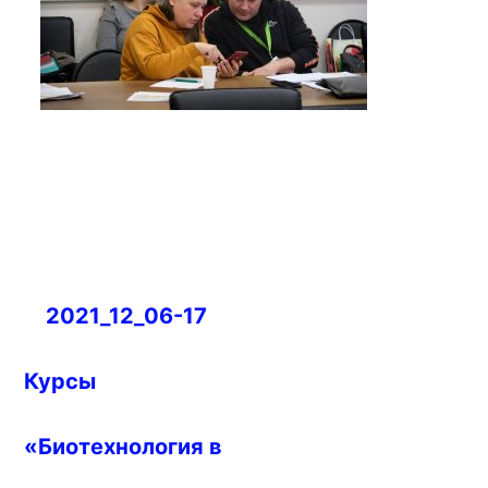
Навигация
2021_12_06-17
по
записям
Курсы
«Биотехнология в