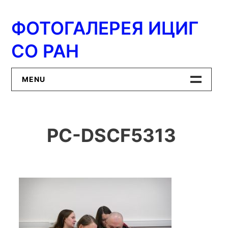
Перейти
к
ФОТОГАЛЕРЕЯ ИЦИГ
содержимому
СО РАН
MENU
Главная
PC-DSCF5313
ИЦиГ СО РАН