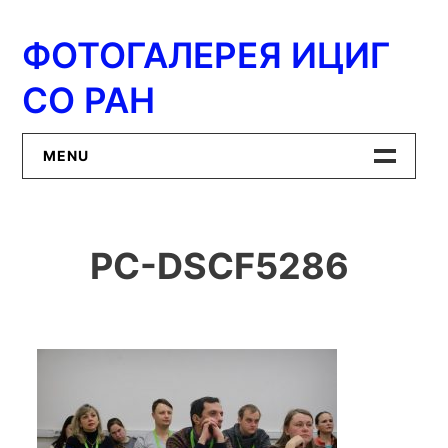
Перейти
к
ФОТОГАЛЕРЕЯ ИЦИГ
содержимому
СО РАН
MENU
Главная
PC-DSCF5286
ИЦиГ СО РАН