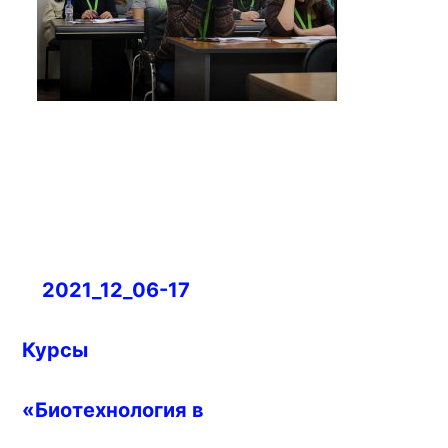
Навигация
2021_12_06-17
по
записям
Курсы
«Биотехнология в