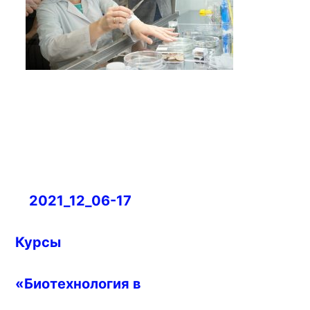
Навигация
2021_12_06-17
по
записям
Курсы
«Биотехнология в