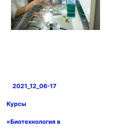
Навигация
2021_12_06-17
по
записям
Курсы
«Биотехнология в