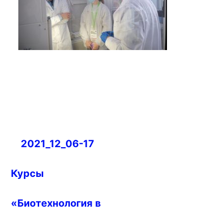
Навигация
2021_12_06-17
по
записям
Курсы
«Биотехнология в