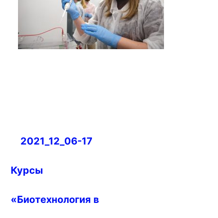
Навигация
2021_12_06-17
по
записям
Курсы
«Биотехнология в