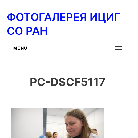
Перейти
к
ФОТОГАЛЕРЕЯ ИЦИГ
содержимому
СО РАН
MENU
Главная
PC-DSCF5117
ИЦиГ СО РАН