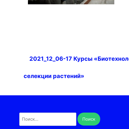
Навигация
2021_12_06-17 Курсы «Биотехнол
по
записям
селекции растений»
Найти: