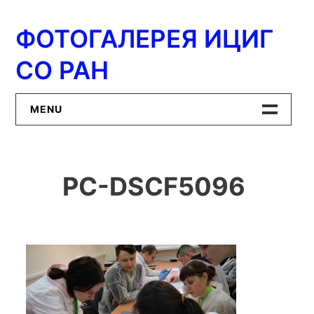
Перейти
к
ФОТОГАЛЕРЕЯ ИЦИГ
содержимому
СО РАН
MENU
Главная
PC-DSCF5096
ИЦиГ СО РАН