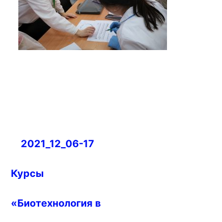
Навигация
2021_12_06-17
по
записям
Курсы
«Биотехнология в