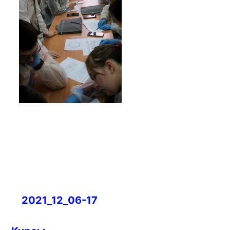
Навигация
2021_12_06-17
по