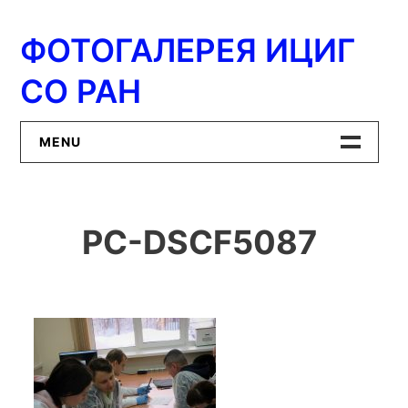
Перейти
к
ФОТОГАЛЕРЕЯ ИЦИГ
содержимому
СО РАН
MENU
Главная
PC-DSCF5087
ИЦиГ СО РАН