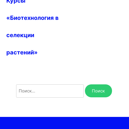
записям
Курсы
«Биотехнология в
селекции
растений»
Найти: