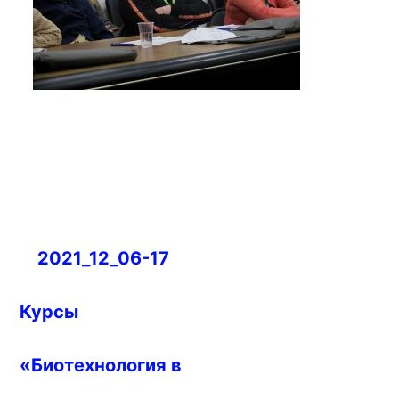
Навигация
2021_12_06-17
по
записям
Курсы
«Биотехнология в