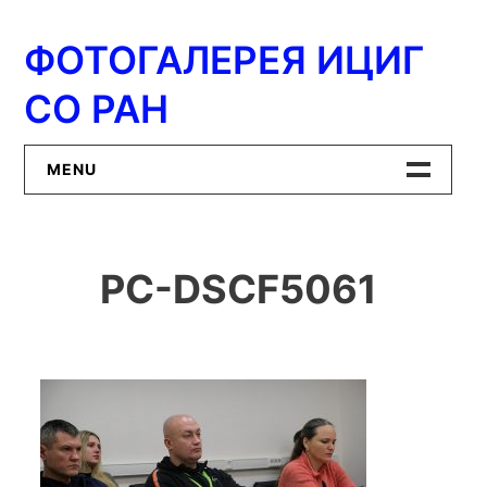
Перейти
к
ФОТОГАЛЕРЕЯ ИЦИГ
содержимому
СО РАН
MENU
Главная
PC-DSCF5061
ИЦиГ СО РАН