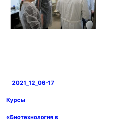
Навигация
2021_12_06-17
по
записям
Курсы
«Биотехнология в