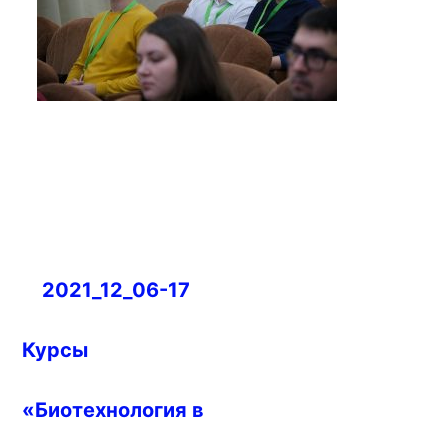
Навигация
2021_12_06-17
по
записям
Курсы
«Биотехнология в