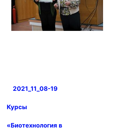
Навигация
2021_11_08-19
по
записям
Курсы
«Биотехнология в