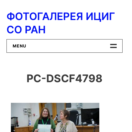
Перейти
к
ФОТОГАЛЕРЕЯ ИЦИГ
содержимому
СО РАН
MENU
Главная
PC-DSCF4798
ИЦиГ СО РАН