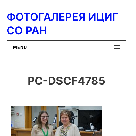
Перейти
к
ФОТОГАЛЕРЕЯ ИЦИГ
содержимому
СО РАН
MENU
Главная
PC-DSCF4785
ИЦиГ СО РАН