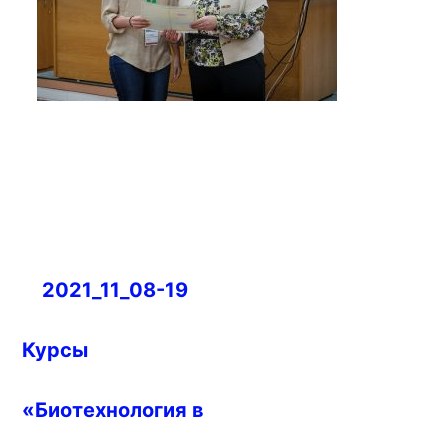
Навигация
2021_11_08-19
по
записям
Курсы
«Биотехнология в