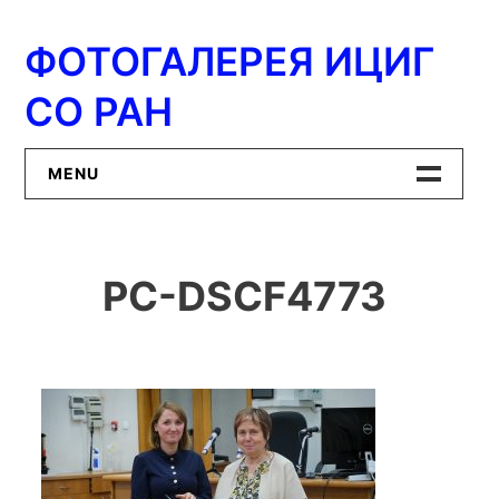
Перейти
к
ФОТОГАЛЕРЕЯ ИЦИГ
содержимому
СО РАН
MENU
Главная
PC-DSCF4773
ИЦиГ СО РАН