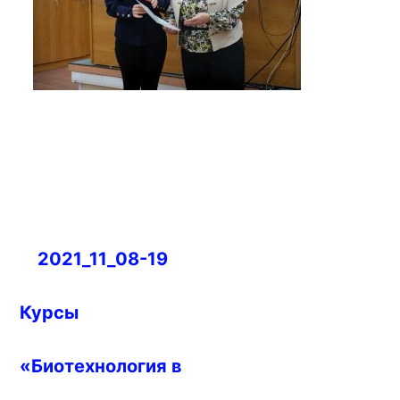
Навигация
2021_11_08-19
по
записям
Курсы
«Биотехнология в