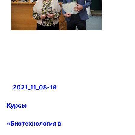
Навигация
2021_11_08-19
по
записям
Курсы
«Биотехнология в