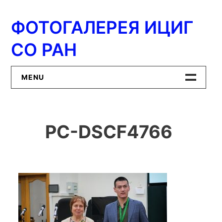
Перейти
к
ФОТОГАЛЕРЕЯ ИЦИГ
содержимому
СО РАН
MENU
Главная
PC-DSCF4766
ИЦиГ СО РАН