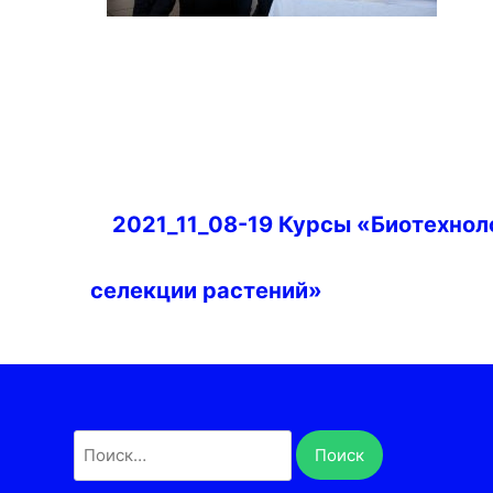
Навигация
2021_11_08-19 Курсы «Биотехнол
по
записям
селекции растений»
Найти: