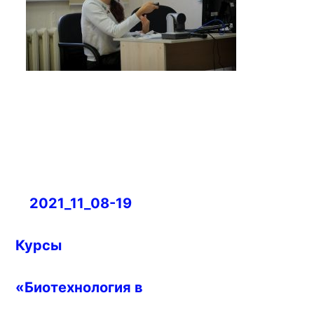
Навигация
2021_11_08-19
по
записям
Курсы
«Биотехнология в