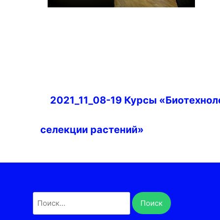
Навигация
2021_11_08-19 Курсы «Биотехнол
по
записям
селекции растений»
Найти: