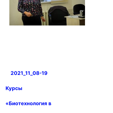
Навигация
2021_11_08-19
по
записям
Курсы
«Биотехнология в