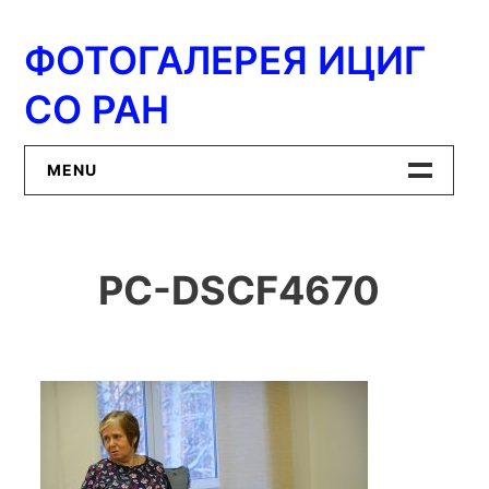
Перейти
к
ФОТОГАЛЕРЕЯ ИЦИГ
содержимому
СО РАН
MENU
Главная
PC-DSCF4670
ИЦиГ СО РАН