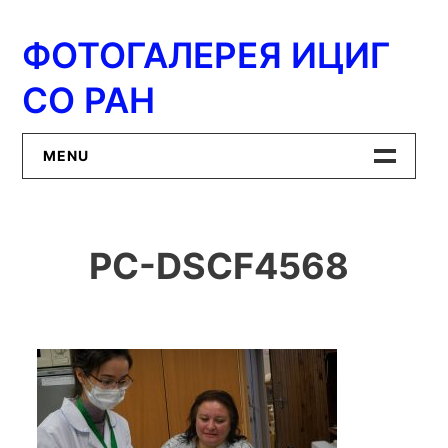
Перейти
к
ФОТОГАЛЕРЕЯ ИЦИГ
содержимому
СО РАН
MENU
Главная
PC-DSCF4568
ИЦиГ СО РАН