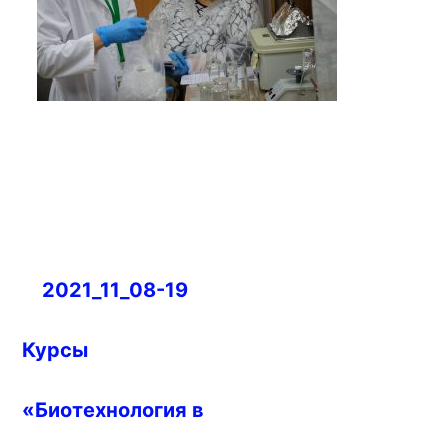
Навигация
2021_11_08-19
по
записям
Курсы
«Биотехнология в