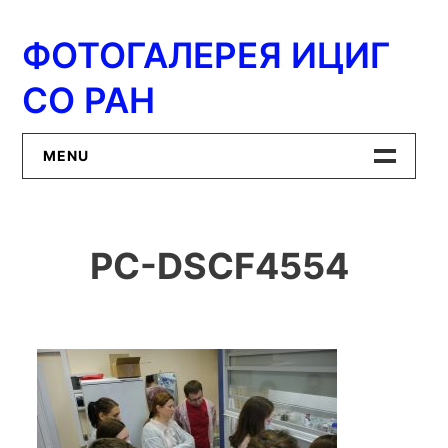
Перейти
к
ФОТОГАЛЕРЕЯ ИЦИГ
содержимому
СО РАН
MENU
Главная
PC-DSCF4554
ИЦиГ СО РАН