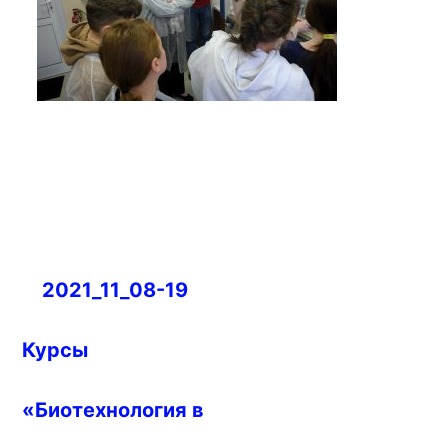
Навигация
2021_11_08-19
по
записям
Курсы
«Биотехнология в