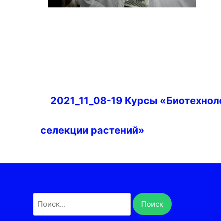
Навигация
2021_11_08-19 Курсы «Биотехнол
по
записям
селекции растений»
Найти: