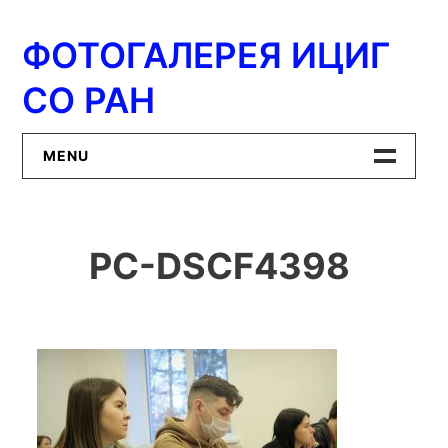
Перейти
к
ФОТОГАЛЕРЕЯ ИЦИГ
содержимому
СО РАН
MENU
Главная
PC-DSCF4398
ИЦиГ СО РАН