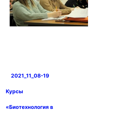
Навигация
2021_11_08-19
по
записям
Курсы
«Биотехнология в