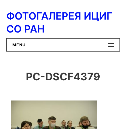
Перейти
к
ФОТОГАЛЕРЕЯ ИЦИГ
содержимому
СО РАН
MENU
Главная
PC-DSCF4379
ИЦиГ СО РАН