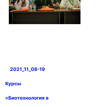
Навигация
2021_11_08-19
по
записям
Курсы
«Биотехнология в