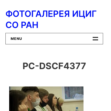
Перейти
к
ФОТОГАЛЕРЕЯ ИЦИГ
содержимому
СО РАН
MENU
Главная
PC-DSCF4377
ИЦиГ СО РАН