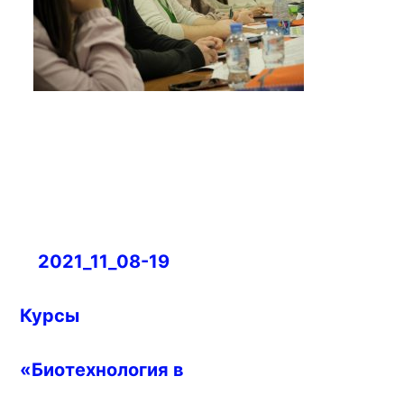
Навигация
2021_11_08-19
по
записям
Курсы
«Биотехнология в