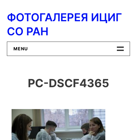
Перейти
к
ФОТОГАЛЕРЕЯ ИЦИГ
содержимому
СО РАН
MENU
Главная
PC-DSCF4365
ИЦиГ СО РАН