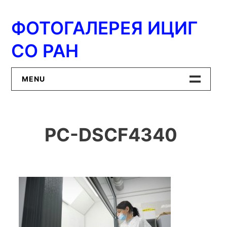
Перейти
к
ФОТОГАЛЕРЕЯ ИЦИГ
содержимому
СО РАН
MENU
Главная
PC-DSCF4340
ИЦиГ СО РАН