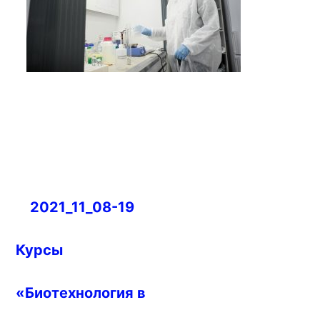
Навигация
2021_11_08-19
по
записям
Курсы
«Биотехнология в