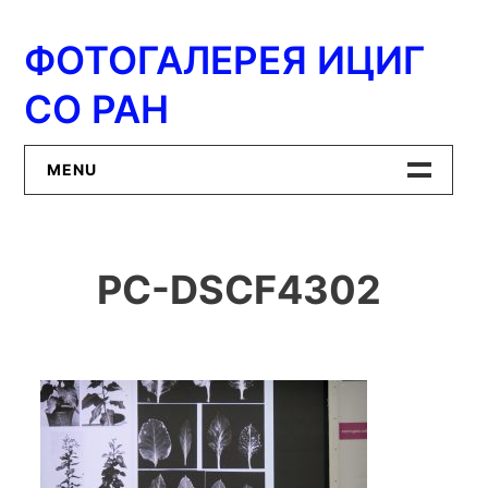
Перейти
к
ФОТОГАЛЕРЕЯ ИЦИГ
содержимому
СО РАН
MENU
Главная
PC-DSCF4302
ИЦиГ СО РАН