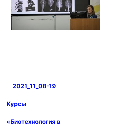
Навигация
2021_11_08-19
по
записям
Курсы
«Биотехнология в