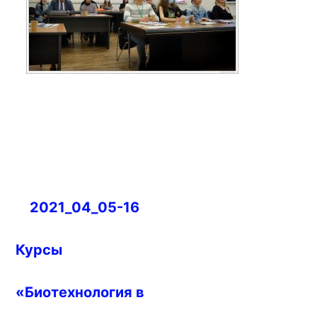
Навигация
2021_04_05-16
по
записям
Курсы
«Биотехнология в