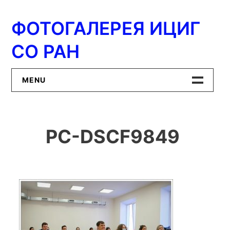
Перейти
к
ФОТОГАЛЕРЕЯ ИЦИГ
содержимому
СО РАН
MENU
Главная
PC-DSCF9849
ИЦиГ СО РАН