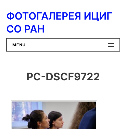
Перейти
к
ФОТОГАЛЕРЕЯ ИЦИГ
содержимому
СО РАН
MENU
Главная
PC-DSCF9722
ИЦиГ СО РАН