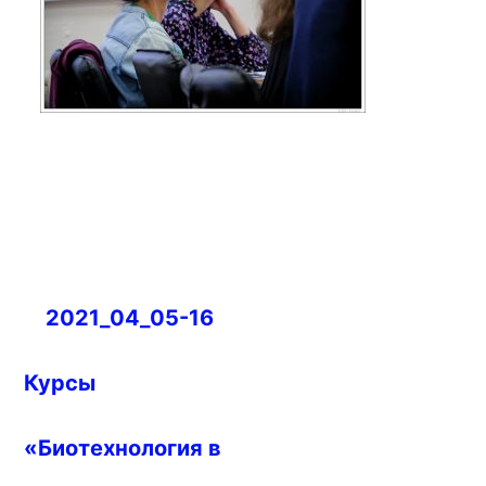
Навигация
2021_04_05-16
по
записям
Курсы
«Биотехнология в