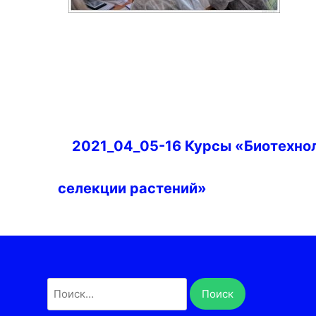
Навигация
2021_04_05-16 Курсы «Биотехнол
по
записям
селекции растений»
Найти: