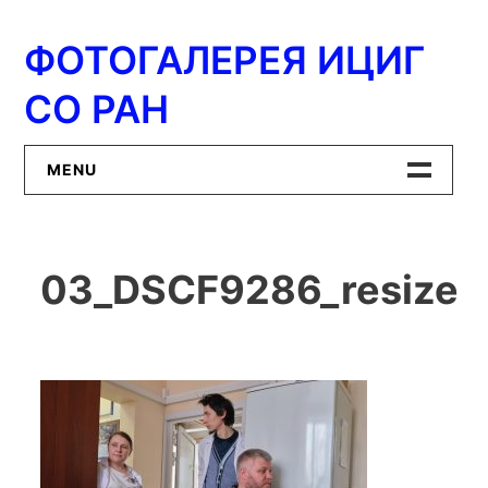
Перейти
к
ФОТОГАЛЕРЕЯ ИЦИГ
содержимому
СО РАН
MENU
Главная
03_DSCF9286_resize
ИЦиГ СО РАН