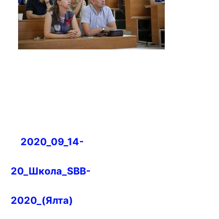
Навигация
2020_09_14-
по
записям
20_Школа_SBB-
2020_(Ялта)