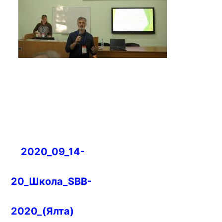
Навигация
2020_09_14-
по
записям
20_Школа_SBB-
2020_(Ялта)