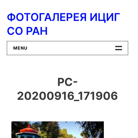
Перейти
к
ФОТОГАЛЕРЕЯ ИЦИГ
содержимому
СО РАН
MENU
Главная
PC-
ИЦиГ СО РАН
20200916_171906