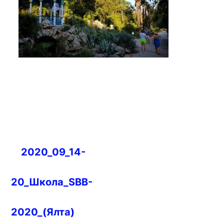
Навигация
2020_09_14-
по
записям
20_Школа_SBB-
2020_(Ялта)