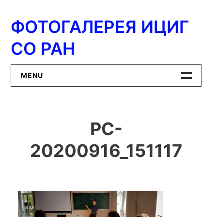
Перейти
к
ФОТОГАЛЕРЕЯ ИЦИГ
содержимому
СО РАН
MENU
Главная
PC-
ИЦиГ СО РАН
20200916_151117