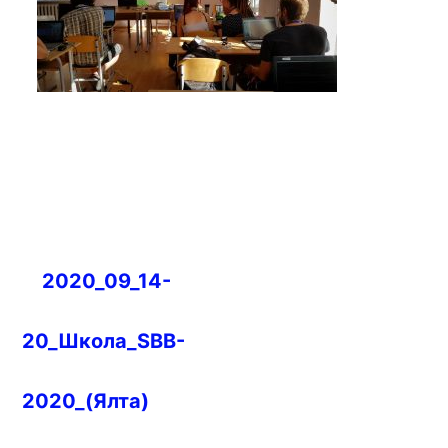
Навигация
2020_09_14-
по
записям
20_Школа_SBB-
2020_(Ялта)