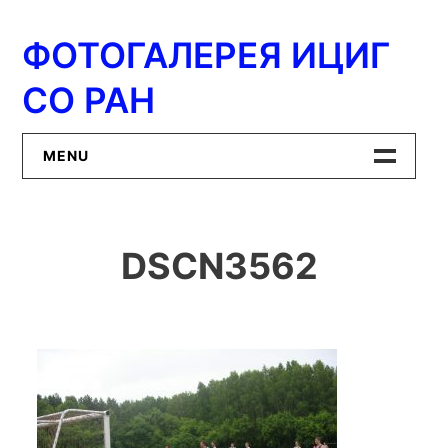
Перейти
к
ФОТОГАЛЕРЕЯ ИЦИГ
содержимому
СО РАН
MENU
Главная
DSCN3562
ИЦиГ СО РАН