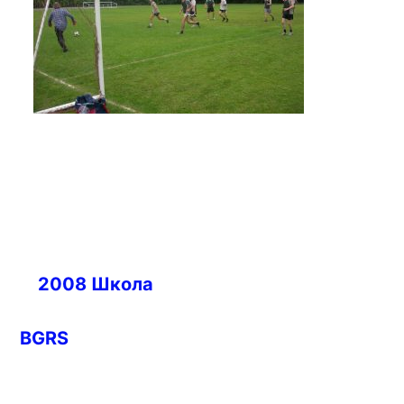
Навигация
2008 Школа
по
записям
BGRS